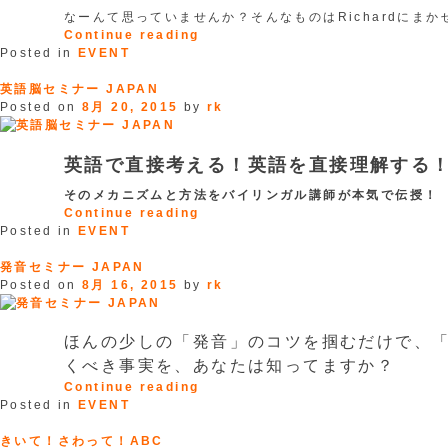
なーんて思っていませんか？そんなものはRichardにまか
“表
Continue reading
現
Posted in
EVENT
ワ
ー
英語脳セミナー JAPAN
ク
Posted on
8月 20, 2015
by
rk
シ
ョ
ッ
英語で直接考える！英語を直接理解する
プ
そのメカニズムと方法をバイリンガル講師が本気で伝授！
JAPAN”
“英
Continue reading
語
Posted in
EVENT
脳
セ
発音セミナー JAPAN
ミ
Posted on
8月 16, 2015
by
rk
ナ
ー
JAPAN”
ほんの少しの「発音」のコツを掴むだけで、
くべき事実を、あなたは知ってますか？
“発
Continue reading
音
Posted in
EVENT
セ
ミ
きいて！さわって！ABC