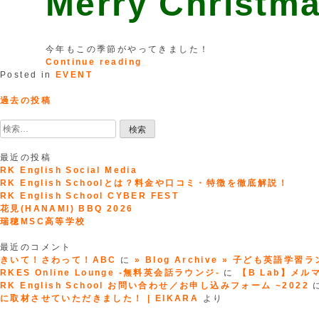
Merry Christma
付
ロ
き!）”
イ
の
頑
今年もこの季節がやってきました！
張
“Christmas
Continue reading
ら
Party
Posted in
EVENT
な
2017”
投
い
過去の投稿
稿
英
ナ
検
語」”
ビ
索:
ゲ
最近の投稿
ー
RK English Social Media
シ
RK English Schoolとは？料金や口コミ・特徴を徹底解説！
ョ
RK English School CYBER FEST
ン
花見(HANAMI) BBQ 2026
瑞穂MSC高等学校
最近のコメント
きいて！さわって！ABC
に
» Blog Archive » 子ども英語学習
RKES Online Lounge -無料英会話ラウンジ-
に
【B Lab】メルマガ
RK English School お問い合わせ／お申し込みフォーム ~2022
に取材させていただきました！ | EIKARA
より