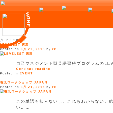
Skip
月:
2015年8月
to
LEVELEST 講演
content
Posted on
8月 22, 2015
by
rk
自己マネジメント型英語習得プログラムのLEV
“LEVELEST
Continue reading
講
Posted in
EVENT
演”
表現ワークショップ JAPAN
Posted on
8月 21, 2015
by
rk
この単語も知らないし、これもわからない。
い……