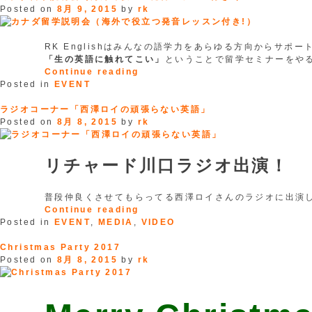
パ
Posted on
8月 9, 2015
by
rk
ン
グ！”
RK Englishはみんなの語学力をあらゆる方向からサポー
「生の英語に触れてこい」
ということで留学セミナーをや
“カ
Continue reading
ナ
Posted in
EVENT
ダ
留
ラジオコーナー「西澤ロイの頑張らない英語」
学
Posted on
8月 8, 2015
by
rk
説
明
会
リチャード川口ラジオ出演！
（海
外
で
普段仲良くさせてもらってる西澤ロイさんのラジオに出演
役
“ラ
Continue reading
立
ジ
Posted in
EVENT
,
MEDIA
,
VIDEO
つ
オ
発
コ
Christmas Party 2017
音
ー
Posted on
8月 8, 2015
by
rk
レ
ナ
ッ
ー
ス
「西
ン
澤