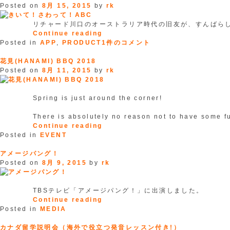
ナ
Posted on
8月 15, 2015
by
rk
ー
JAPAN”
リチャード川口のオーストラリア時代の旧友が、すんばら
“き
Continue reading
き
い
Posted in
APP
,
PRODUCT
1件のコメント
い
て！
て！
さ
花見(HANAMI) BBQ 2018
さ
わ
Posted on
8月 11, 2015
by
rk
わ
っ
っ
て！
て！
ABC”
Spring is just around the corner!
ABC
へ
There is absolutely no reason not to have some f
の
“花
Continue reading
見
Posted in
EVENT
(HANAMI)
BBQ
アメージパング！
2018”
Posted on
8月 9, 2015
by
rk
TBSテレビ「アメージパング！」に出演しました。
“ア
Continue reading
メ
Posted in
MEDIA
ー
ジ
カナダ留学説明会（海外で役立つ発音レッスン付き!）