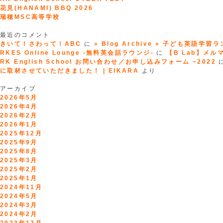
ワ
花見(HANAMI) BBQ 2026
ち
瑞穂MSC高等学校
ゃ
ん
最近のコメント
に
きいて！さわって！ABC
に
» Blog Archive » 子ども英語学習
も
RKES Online Lounge -無料英会話ラウンジ-
に
【B Lab】メルマガ
英
RK English School お問い合わせ／お申し込みフォーム ~2022
語
に取材させていただきました！ | EIKARA
より
指
導
アーカイブ
し
2026年5月
て
2026年4月
い
2026年2月
た
2026年1月
リ
2025年12月
チ
2025年9月
ャ
2025年8月
ー
2025年3月
ド
2025年2月
川
2025年1月
口
2024年11月
先
2024年5月
生
2024年3月
「ラ
2024年2月
イ