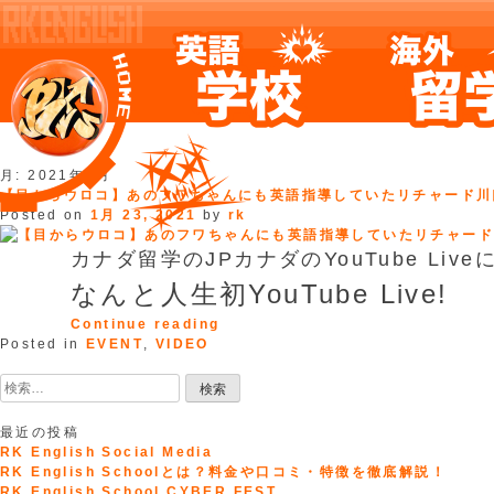
Skip
月:
2021年1月
to
【目からウロコ】あのフワちゃんにも英語指導していたリチャード川口
content
Posted on
1月 23, 2021
by
rk
カナダ留学のJPカナダのYouTube Li
なんと人生初YouTube Live!
“【目
Continue reading
か
Posted in
EVENT
,
VIDEO
ら
検
ウ
索:
ロ
コ】
最近の投稿
あ
RK English Social Media
の
RK English Schoolとは？料金や口コミ・特徴を徹底解説！
フ
RK English School CYBER FEST