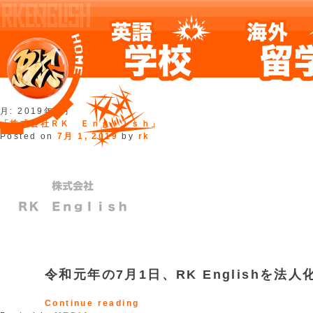
Skip
月:
2019年7月
to
「株式会社ＲＫ Ｅｎｇｌｉｓｈ」
content
Posted on
7月 1, 2019
by
rk
令和元年の7月1日、RK Englishを法
“「株
Continue reading