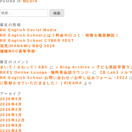
式
Posted in
MEDIA
会
検
社
索:
Ｒ
Ｋ
最近の投稿
Ｅ
RK English Social Media
ｎ
RK English Schoolとは？料金や口コミ・特徴を徹底解説！
ｇ
RK English School CYBER FEST
ｌ
花見(HANAMI) BBQ 2026
ｉ
瑞穂MSC高等学校
ｓ
ｈ」”
最近のコメント
きいて！さわって！ABC
に
» Blog Archive » 子ども英語学習
RKES Online Lounge -無料英会話ラウンジ-
に
【B Lab】メルマガ
RK English School お問い合わせ／お申し込みフォーム ~2022
に取材させていただきました！ | EIKARA
より
アーカイブ
2026年5月
2026年4月
2026年2月
2026年1月
2025年12月
2025年9月
2025年8月