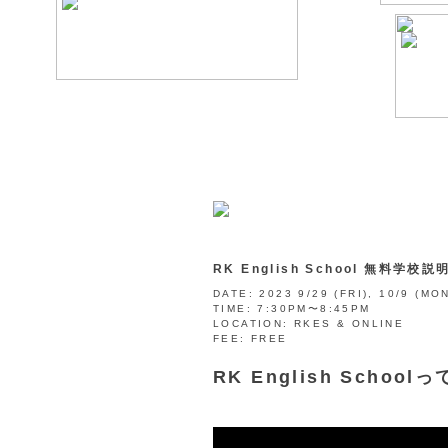
RK English School 無料学校説明会
DATE:
2023 9/29 (FRI), 10/9 (MON
TIME:
7:30PM〜8:45PM
LOCATION:
RKES & ONLINE
FEE:
FREE
RK English Sch