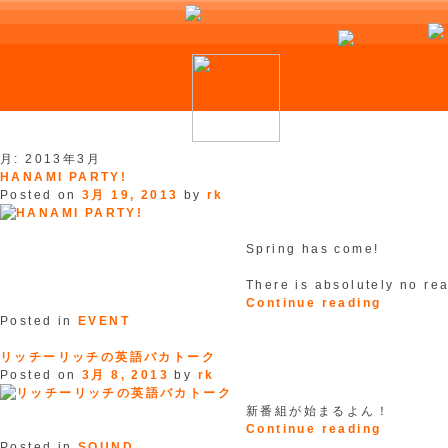
Skip
月:
2013年3月
to
HANAMI PARTY!
content
Posted on
3月 19, 2013
by
rk
Spring has come!
There is absolutely no re
“HANAM
Continue reading
PARTY!”
Posted in
EVENT
リッチーリッチの英語バカトーク
Posted on
3月 8, 2013
by
rk
新番組が始まるよん！
“リ
Continue reading
ッ
Posted in
SOUND