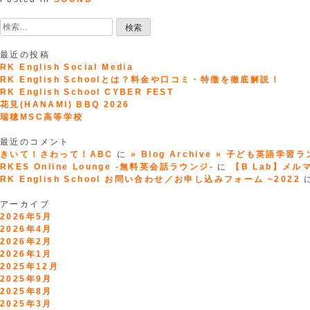
チ
検
ー
索:
リ
ッ
最近の投稿
チ
RK English Social Media
の
RK English Schoolとは？料金や口コミ・特徴を徹底解説！
英
RK English School CYBER FEST
語
花見(HANAMI) BBQ 2026
バ
瑞穂MSC高等学校
カ
ト
最近のコメント
ー
きいて！さわって！ABC
に
» Blog Archive » 子ども英語学習
ク”
RKES Online Lounge -無料英会話ラウンジ-
に
【B Lab】メルマガ
RK English School お問い合わせ／お申し込みフォーム ~2022
アーカイブ
2026年5月
2026年4月
2026年2月
2026年1月
2025年12月
2025年9月
2025年8月
2025年3月