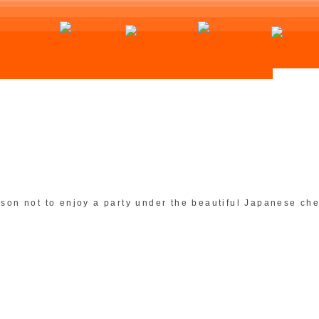
ason not to enjoy a party under the beautiful Japanese ch
I