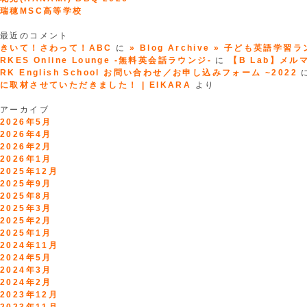
で
瑞穂MSC高等学校
そ
の
最近のコメント
ま
きいて！さわって！ABC
に
» Blog Archive » 子ども英語学習
ま
RKES Online Lounge -無料英会話ラウンジ-
に
【B Lab】メルマガ
話
RK English School お問い合わせ／お申し込みフォーム ~2022
せ
に取材させていただきました！ | EIKARA
より
る
よ
アーカイブ
う
2026年5月
に
2026年4月
な
2026年2月
る
2026年1月
CD
2025年12月
ブ
2025年9月
ッ
2025年8月
ク』
2025年3月
（仮）”
2025年2月
2025年1月
2024年11月
2024年5月
2024年3月
2024年2月
2023年12月