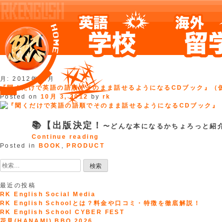
Skip
月:
2012年10月
to
『聞くだけで英語の語順でそのまま話せるようになるCDブック』（
content
Posted on
10月 3, 2012
by
rk
📚【出版決定！
〜どんな本になるかちょろっと紹
“『聞
Continue reading
く
Posted in
BOOK
,
PRODUCT
だ
検
け
索:
で
英
最近の投稿
語
RK English Social Media
の
RK English Schoolとは？料金や口コミ・特徴を徹底解説！
語
RK English School CYBER FEST
順
花見(HANAMI) BBQ 2026