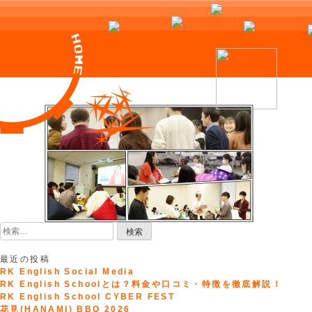
Skip
to
content
検
索:
最近の投稿
RK English Social Media
RK English Schoolとは？料金や口コミ・特徴を徹底解説！
RK English School CYBER FEST
花見(HANAMI) BBQ 2026