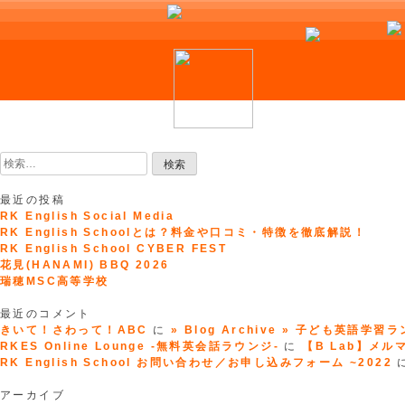
Skip
to
検
content
索:
最近の投稿
RK English Social Media
RK English Schoolとは？料金や口コミ・特徴を徹底解説！
RK English School CYBER FEST
花見(HANAMI) BBQ 2026
瑞穂MSC高等学校
最近のコメント
きいて！さわって！ABC
に
» Blog Archive » 子ども英語学習
RKES Online Lounge -無料英会話ラウンジ-
に
【B Lab】メルマガ
RK English School お問い合わせ／お申し込みフォーム ~2022
アーカイブ