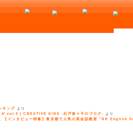
ランキング
より
 vol.5 | CREATIVE KIDS -石戸奈々子のブログ-
より
に
【インタビュー特集】東京都で人気の英会話教室「RK English Sc