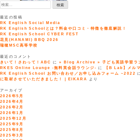
検
索:
最近の投稿
RK English Social Media
RK English Schoolとは？料金や口コミ・特徴を徹底解説！
RK English School CYBER FEST
花見(HANAMI) BBQ 2026
瑞穂MSC高等学校
最近のコメント
きいて！さわって！ABC
に
» Blog Archive » 子ども英語学習
RKES Online Lounge -無料英会話ラウンジ-
に
【B Lab】メルマガ
RK English School お問い合わせ／お申し込みフォーム ~2022
に取材させていただきました！ | EIKARA
より
アーカイブ
2026年5月
2026年4月
2026年2月
2026年1月
2025年12月
2025年9月
2025年8月
2025年3月