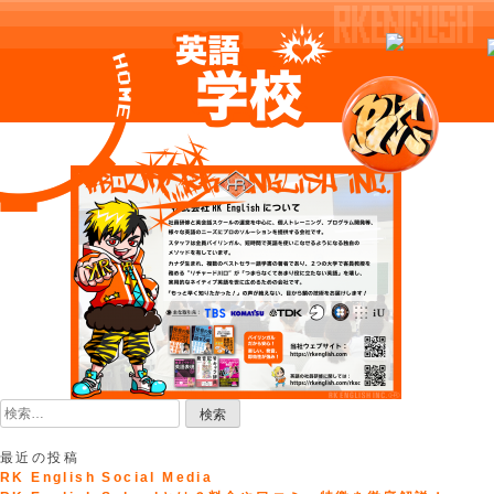
Skip
to
content
検
索:
最近の投稿
RK English Social Media