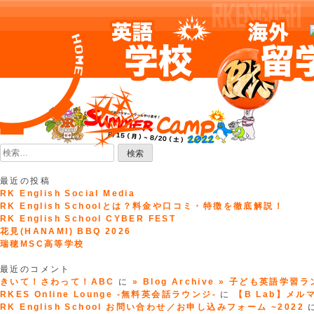
Skip
to
content
検
索:
最近の投稿
RK English Social Media
RK English Schoolとは？料金や口コミ・特徴を徹底解説！
RK English School CYBER FEST
花見(HANAMI) BBQ 2026
瑞穂MSC高等学校
最近のコメント
きいて！さわって！ABC
に
» Blog Archive » 子ども英語学習
RKES Online Lounge -無料英会話ラウンジ-
に
【B Lab】メルマガ
RK English School お問い合わせ／お申し込みフォーム ~2022