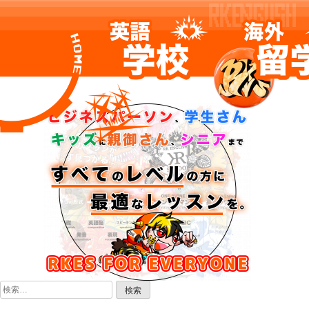
Skip
to
content
検
索: