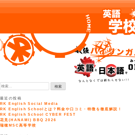
Skip
to
content
検
索:
最近の投稿
RK English Social Media
RK English Schoolとは？料金や口コミ・特徴を徹底解説！
RK English School CYBER FEST
花見(HANAMI) BBQ 2026
瑞穂MSC高等学校