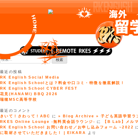
Skip
to
検
content
索:
最近の投稿
RK English Social Media
RK English Schoolとは？料金や口コミ・特徴を徹底解説！
RK English School CYBER FEST
花見(HANAMI) BBQ 2026
瑞穂MSC高等学校
最近のコメント
きいて！さわって！ABC
に
» Blog Archive » 子ども英語学習
RKES Online Lounge -無料英会話ラウンジ-
に
【B Lab】メルマガ
RK English School お問い合わせ／お申し込みフォーム ~2022
に取材させていただきました！ | EIKARA
より