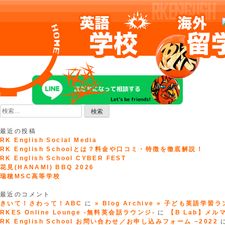
Skip
to
content
検
索:
最近の投稿
RK English Social Media
RK English Schoolとは？料金や口コミ・特徴を徹底解説！
RK English School CYBER FEST
花見(HANAMI) BBQ 2026
瑞穂MSC高等学校
最近のコメント
きいて！さわって！ABC
に
» Blog Archive » 子ども英語学習
RKES Online Lounge -無料英会話ラウンジ-
に
【B Lab】メルマガ
RK English School お問い合わせ／お申し込みフォーム ~2022