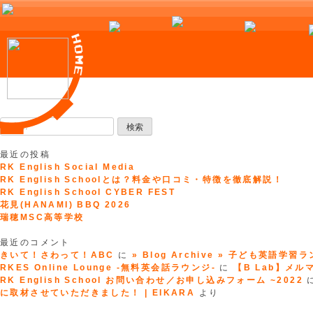
Skip
to
検
content
索:
最近の投稿
RK English Social Media
RK English Schoolとは？料金や口コミ・特徴を徹底解説！
RK English School CYBER FEST
花見(HANAMI) BBQ 2026
瑞穂MSC高等学校
最近のコメント
きいて！さわって！ABC
に
» Blog Archive » 子ども英語学習
RKES Online Lounge -無料英会話ラウンジ-
に
【B Lab】メルマガ
RK English School お問い合わせ／お申し込みフォーム ~2022
に取材させていただきました！ | EIKARA
より