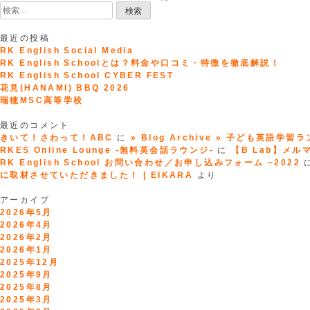
検
索:
最近の投稿
RK English Social Media
RK English Schoolとは？料金や口コミ・特徴を徹底解説！
RK English School CYBER FEST
花見(HANAMI) BBQ 2026
瑞穂MSC高等学校
最近のコメント
きいて！さわって！ABC
に
» Blog Archive » 子ども英語学習
RKES Online Lounge -無料英会話ラウンジ-
に
【B Lab】メルマガ
RK English School お問い合わせ／お申し込みフォーム ~2022
に取材させていただきました！ | EIKARA
より
アーカイブ
2026年5月
2026年4月
2026年2月
2026年1月
2025年12月
2025年9月
2025年8月
2025年3月