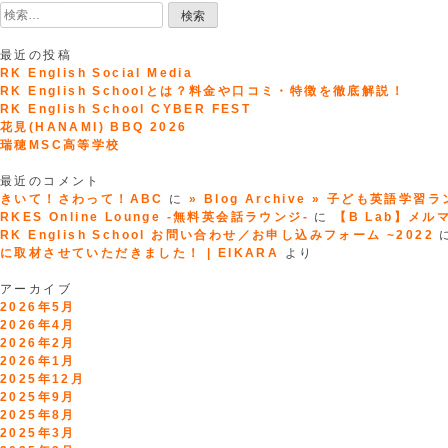
検
索:
最近の投稿
RK English Social Media
RK English Schoolとは？料金や口コミ・特徴を徹底解説！
RK English School CYBER FEST
花見(HANAMI) BBQ 2026
瑞穂MSC高等学校
最近のコメント
きいて！さわって！ABC
に
» Blog Archive » 子ども英語学習
RKES Online Lounge -無料英会話ラウンジ-
に
【B Lab】メルマガ
RK English School お問い合わせ／お申し込みフォーム ~2022
に取材させていただきました！ | EIKARA
より
アーカイブ
2026年5月
2026年4月
2026年2月
2026年1月
2025年12月
2025年9月
2025年8月
2025年3月