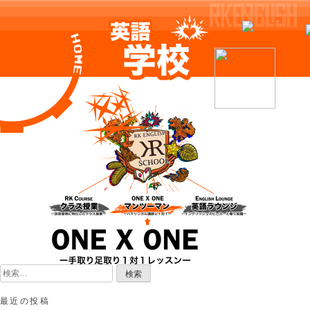
Skip
to
content
検
索:
最近の投稿