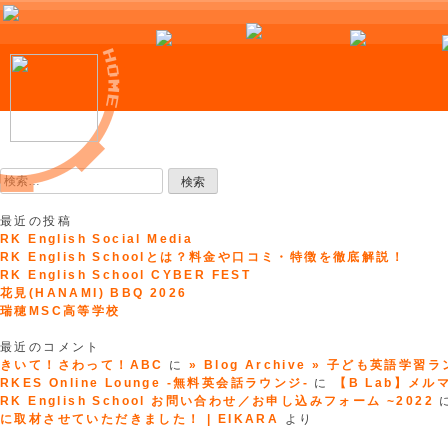
Skip
to
検
content
索:
最近の投稿
RK English Social Media
RK English Schoolとは？料金や口コミ・特徴を徹底解説！
RK English School CYBER FEST
花見(HANAMI) BBQ 2026
瑞穂MSC高等学校
最近のコメント
きいて！さわって！ABC
に
» Blog Archive » 子ども英語学習
RKES Online Lounge -無料英会話ラウンジ-
に
【B Lab】メルマガ
RK English School お問い合わせ／お申し込みフォーム ~2022
に取材させていただきました！ | EIKARA
より