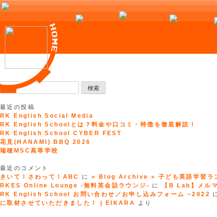
Skip
to
検
content
索:
最近の投稿
RK English Social Media
RK English Schoolとは？料金や口コミ・特徴を徹底解説！
RK English School CYBER FEST
花見(HANAMI) BBQ 2026
瑞穂MSC高等学校
最近のコメント
きいて！さわって！ABC
に
» Blog Archive » 子ども英語学習
RKES Online Lounge -無料英会話ラウンジ-
に
【B Lab】メルマガ
RK English School お問い合わせ／お申し込みフォーム ~2022
に取材させていただきました！ | EIKARA
より