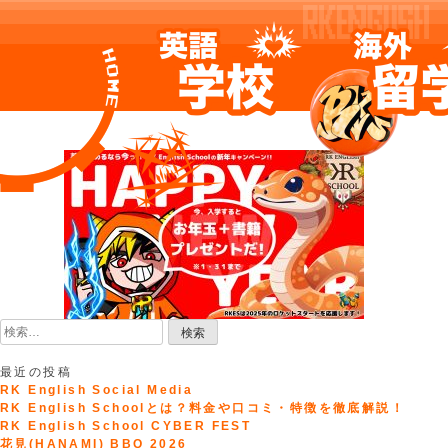
Skip
to
content
検
索:
最近の投稿
RK English Social Media
RK English Schoolとは？料金や口コミ・特徴を徹底解説！
RK English School CYBER FEST
花見(HANAMI) BBQ 2026