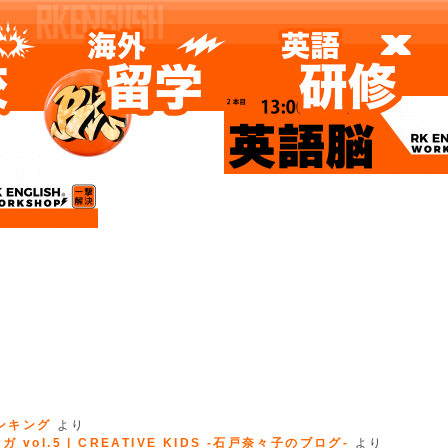
ランキング
より
 vol.5 | CREATIVE KIDS -石戸奈々子のブログ-
より