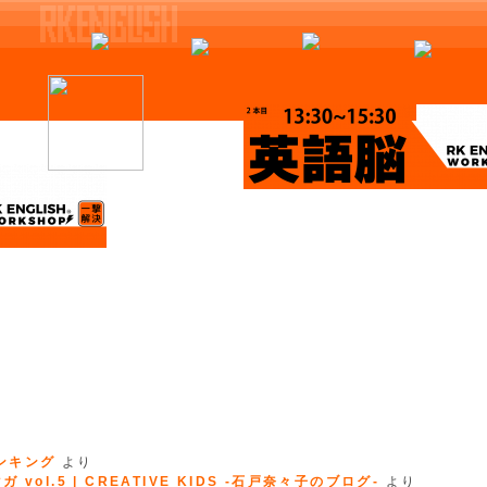
ランキング
より
 vol.5 | CREATIVE KIDS -石戸奈々子のブログ-
より