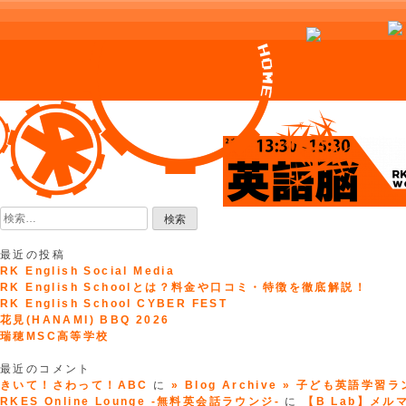
Skip
to
content
検
索:
最近の投稿
RK English Social Media
RK English Schoolとは？料金や口コミ・特徴を徹底解説！
RK English School CYBER FEST
花見(HANAMI) BBQ 2026
瑞穂MSC高等学校
最近のコメント
きいて！さわって！ABC
に
» Blog Archive » 子ども英語学習
RKES Online Lounge -無料英会話ラウンジ-
に
【B Lab】メルマガ