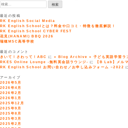
検
索:
最近の投稿
RK English Social Media
RK English Schoolとは？料金や口コミ・特徴を徹底解説！
RK English School CYBER FEST
花見(HANAMI) BBQ 2026
瑞穂MSC高等学校
最近のコメント
きいて！さわって！ABC
に
» Blog Archive » 子ども英語学習
RKES Online Lounge -無料英会話ラウンジ-
に
【B Lab】メルマガ
RK English School お問い合わせ／お申し込みフォーム ~2022
アーカイブ
2026年5月
2026年4月
2026年2月
2026年1月
2025年12月
2025年9月
2025年8月
2025年3月
2025年2月