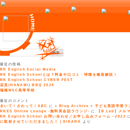
Skip
to
検
content
索:
最近の投稿
RK English Social Media
RK English Schoolとは？料金や口コミ・特徴を徹底解説！
RK English School CYBER FEST
花見(HANAMI) BBQ 2026
瑞穂MSC高等学校
最近のコメント
きいて！さわって！ABC
に
» Blog Archive » 子ども英語学習
RKES Online Lounge -無料英会話ラウンジ-
に
【B Lab】メルマガ
RK English School お問い合わせ／お申し込みフォーム ~2022
に取材させていただきました！ | EIKARA
より