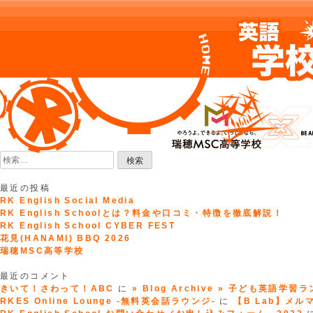
Skip
to
content
検
索:
最近の投稿
RK English Social Media
RK English Schoolとは？料金や口コミ・特徴を徹底解説！
RK English School CYBER FEST
花見(HANAMI) BBQ 2026
瑞穂MSC高等学校
最近のコメント
きいて！さわって！ABC
に
» Blog Archive » 子ども英語学習
RKES Online Lounge -無料英会話ラウンジ-
に
【B Lab】メルマガ