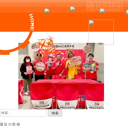
Skip
to
content
検
索:
最近の投稿