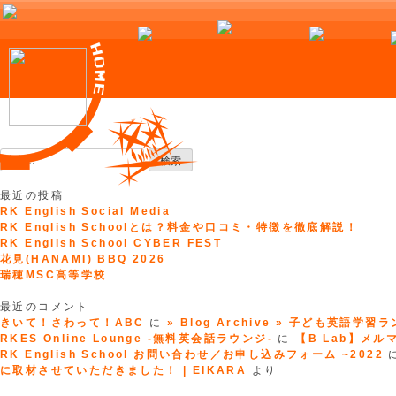
Skip
to
検
content
索:
最近の投稿
RK English Social Media
RK English Schoolとは？料金や口コミ・特徴を徹底解説！
RK English School CYBER FEST
花見(HANAMI) BBQ 2026
瑞穂MSC高等学校
最近のコメント
きいて！さわって！ABC
に
» Blog Archive » 子ども英語学習
RKES Online Lounge -無料英会話ラウンジ-
に
【B Lab】メルマガ
RK English School お問い合わせ／お申し込みフォーム ~2022
に取材させていただきました！ | EIKARA
より