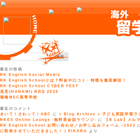
Skip
to
検
content
索:
最近の投稿
RK English Social Media
RK English Schoolとは？料金や口コミ・特徴を徹底解説！
RK English School CYBER FEST
花見(HANAMI) BBQ 2026
瑞穂MSC高等学校
最近のコメント
きいて！さわって！ABC
に
» Blog Archive » 子ども英語学習
RKES Online Lounge -無料英会話ラウンジ-
に
【B Lab】メルマガ
RK English School お問い合わせ／お申し込みフォーム ~2022
に取材させていただきました！ | EIKARA
より