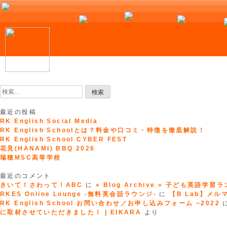
Skip
to
検
content
索:
最近の投稿
RK English Social Media
RK English Schoolとは？料金や口コミ・特徴を徹底解説！
RK English School CYBER FEST
花見(HANAMI) BBQ 2026
瑞穂MSC高等学校
最近のコメント
きいて！さわって！ABC
に
» Blog Archive » 子ども英語学習
RKES Online Lounge -無料英会話ラウンジ-
に
【B Lab】メルマガ
RK English School お問い合わせ／お申し込みフォーム ~2022
に取材させていただきました！ | EIKARA
より