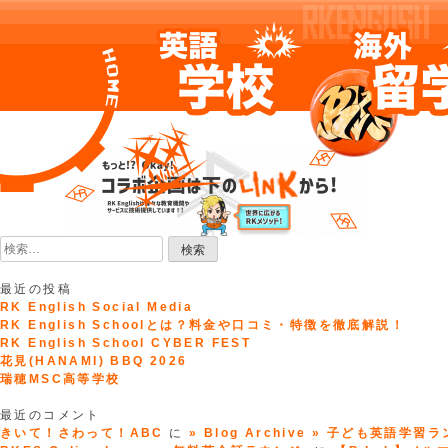
Skip
to
content
検
索:
最近の投稿
RK English Social Media
RK English Schoolとは？料金や口コミ・特徴を徹底解説！
RK English School CYBER FEST
花見(HANAMI) BBQ 2026
瑞穂MSC高等学校
最近のコメント
きいて！さわって！ABC
に
» Blog Archive » 子ども英語学習