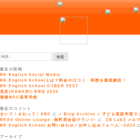
Skip
to
検
content
索:
最近の投稿
RK English Social Media
RK English Schoolとは？料金や口コミ・特徴を徹底解説！
RK English School CYBER FEST
花見(HANAMI) BBQ 2026
瑞穂MSC高等学校
最近のコメント
きいて！さわって！ABC
に
» Blog Archive » 子ども英語学習
RKES Online Lounge -無料英会話ラウンジ-
に
【B Lab】メルマガ
RK English School お問い合わせ／お申し込みフォーム ~2022
アーカイブ