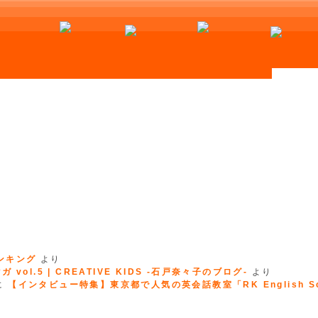
ランキング
より
 vol.5 | CREATIVE KIDS -石戸奈々子のブログ-
より
に
【インタビュー特集】東京都で人気の英会話教室「RK English Sc