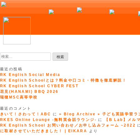
Skip
to
検
content
索:
最近の投稿
RK English Social Media
RK English Schoolとは？料金や口コミ・特徴を徹底解説！
RK English School CYBER FEST
花見(HANAMI) BBQ 2026
瑞穂MSC高等学校
最近のコメント
きいて！さわって！ABC
に
» Blog Archive » 子ども英語学習
RKES Online Lounge -無料英会話ラウンジ-
に
【B Lab】メルマガ
RK English School お問い合わせ／お申し込みフォーム ~2022
に取材させていただきました！ | EIKARA
より