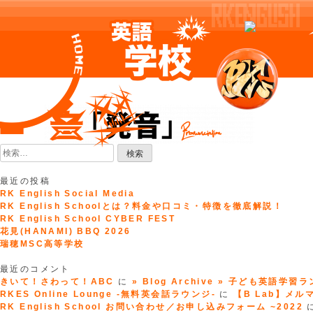
Skip
to
content
検
索:
最近の投稿
RK English Social Media
RK English Schoolとは？料金や口コミ・特徴を徹底解説！
RK English School CYBER FEST
花見(HANAMI) BBQ 2026
瑞穂MSC高等学校
最近のコメント
きいて！さわって！ABC
に
» Blog Archive » 子ども英語学習
RKES Online Lounge -無料英会話ラウンジ-
に
【B Lab】メルマガ
RK English School お問い合わせ／お申し込みフォーム ~2022