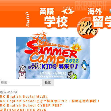
Skip
to
content
検
索:
最近の投稿
RK English Social Media
RK English Schoolとは？料金や口コミ・特徴を徹底解説！
RK English School CYBER FEST
花見(HANAMI) BBQ 2026