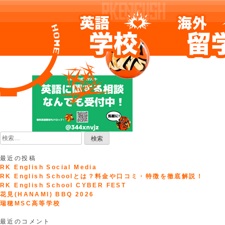
Skip
to
content
検
索:
最近の投稿
RK English Social Media
RK English Schoolとは？料金や口コミ・特徴を徹底解説！
RK English School CYBER FEST
花見(HANAMI) BBQ 2026
瑞穂MSC高等学校
最近のコメント