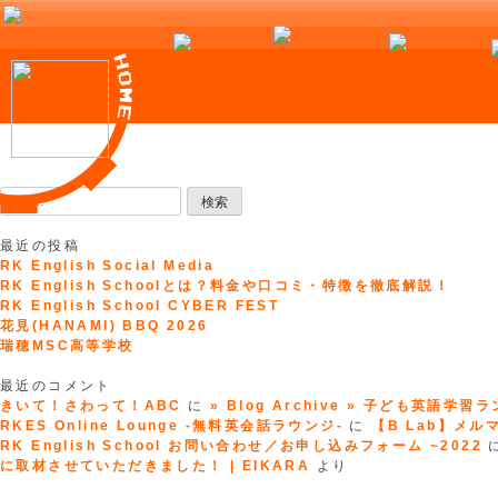
Skip
to
検
content
索:
最近の投稿
RK English Social Media
RK English Schoolとは？料金や口コミ・特徴を徹底解説！
RK English School CYBER FEST
花見(HANAMI) BBQ 2026
瑞穂MSC高等学校
最近のコメント
きいて！さわって！ABC
に
» Blog Archive » 子ども英語学習
RKES Online Lounge -無料英会話ラウンジ-
に
【B Lab】メルマガ
RK English School お問い合わせ／お申し込みフォーム ~2022
に取材させていただきました！ | EIKARA
より