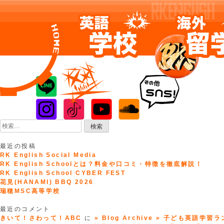
Skip
to
content
検
索:
最近の投稿
RK English Social Media
RK English Schoolとは？料金や口コミ・特徴を徹底解説！
RK English School CYBER FEST
花見(HANAMI) BBQ 2026
瑞穂MSC高等学校
最近のコメント
きいて！さわって！ABC
に
» Blog Archive » 子ども英語学習