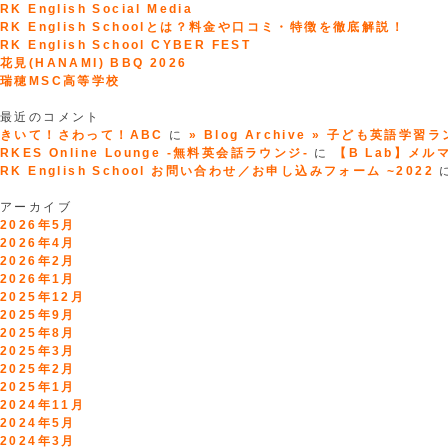
ー
英
RK English Social Media
シ
語
RK English Schoolとは？料金や口コミ・特徴を徹底解説！
ョ
上
RK English School CYBER FEST
ン
達
花見(HANAMI) BBQ 2026
の
瑞穂MSC高等学校
コ
ツ”
最近のコメント
きいて！さわって！ABC
に
» Blog Archive » 子ども英語学習
RKES Online Lounge -無料英会話ラウンジ-
に
【B Lab】メルマガ
RK English School お問い合わせ／お申し込みフォーム ~2022
アーカイブ
2026年5月
2026年4月
2026年2月
2026年1月
2025年12月
2025年9月
2025年8月
2025年3月
2025年2月
2025年1月
2024年11月
2024年5月
2024年3月