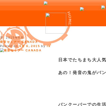
Skip
月:
2015年6月
to
発音セミナー CANADA
content
Posted on
6月 6, 2015
by
rk
日本でたちまち大人
あの！発音の鬼がバ
バンクーバーでの生