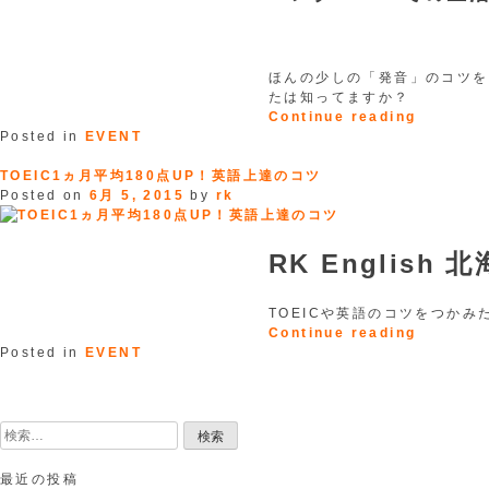
ほんの少しの「発音」のコツを
たは知ってますか？
“発
Continue reading
音
Posted in
EVENT
セ
ミ
TOEIC1ヵ月平均180点UP！英語上達のコツ
ナ
Posted on
6月 5, 2015
by
rk
ー
CANADA
RK English
TOEICや英語のコツをつか
“TOEIC1
Continue reading
ヵ
Posted in
EVENT
月
投
平
稿
均
ナ
検
180
ビ
索:
点
ゲ
UP！
最近の投稿