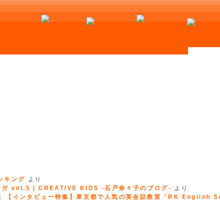
ランキング
より
 vol.5 | CREATIVE KIDS -石戸奈々子のブログ-
より
に
【インタビュー特集】東京都で人気の英会話教室「RK English Sc