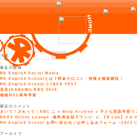
Skip
to
検
content
索:
最近の投稿
RK English Social Media
RK English Schoolとは？料金や口コミ・特徴を徹底解説！
RK English School CYBER FEST
花見(HANAMI) BBQ 2026
瑞穂MSC高等学校
最近のコメント
きいて！さわって！ABC
に
» Blog Archive » 子ども英語学習
RKES Online Lounge -無料英会話ラウンジ-
に
【B Lab】メルマガ
RK English School お問い合わせ／お申し込みフォーム ~2022
アーカイブ