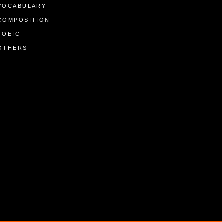
VOCABULARY
COMPOSITION
TOEIC
OTHERS