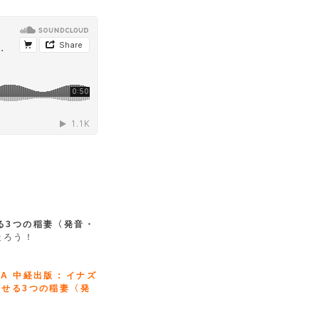
る3つの稲妻〈発音・
走ろう！