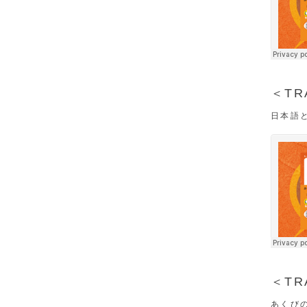
＜TR
日本語
＜TR
あくび