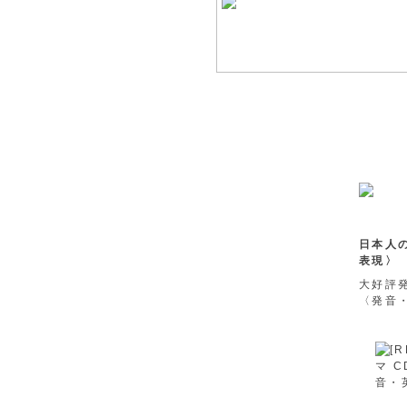
日本人
表現〉
大好評
〈発音