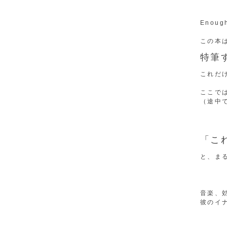
Enough
この本
特筆
これだ
ここで
（途中
「こ
と、ま
音楽、
彼のイ