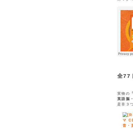
全7
実物の
英語脳
是非３