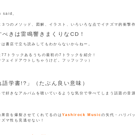
 said,
は３つのメソッド、図解、イラスト、いろいろな点でイナズマ的衝撃
すべきは雷鳴響きまくりなCD！
けは書店で立ち読みしてもわからないからねー。
は77トラックあるうちの最初の7トラックを紹介！
でフェイドアウトしちゃうけど。フッフッフッ）
れ語学書!?」（たぶん良い意味）
るで好きなアルバムを聴いているような気分で学べてしまう話題の音
効果音を爆裂させてくれてるのは
Yashirock Music
の矢代・ハリバ
ナズマ性も見逃せない！