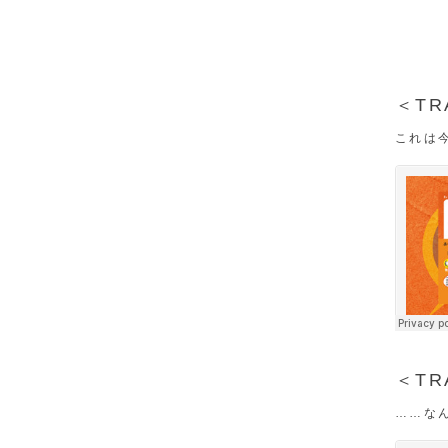
＜TR
これは
＜TR
……な