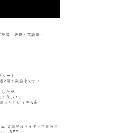
スタート！
に週2回で実施中です！
ましたが、
ごく良い！」
治ったという声も👍
っ！