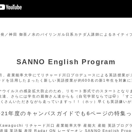
SANNO English Program
年4月、産業能率大学にてリチャード川口プロデュースによる英語授業が
のメソッドを活用したまったく新しい英語授業が約600名の新1年生を対象
ナウイルスの感染拡大防止のため、リモート形式でのスタートとなり
生達、さらには学生の親御さん達からも（自宅学習ならでは🤭）「す
くさんいただきながら走っていますっ！！（ホッ）早くも英語嫌いが
021年度のキャンパスガイドでも6ページの特集