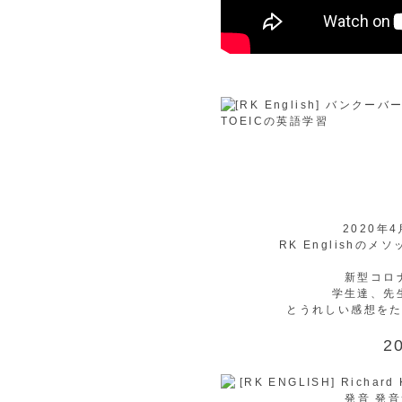
2020
RK English
新型コロ
学生達、先
とうれしい感想をた
2