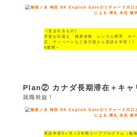
《含まれるもの》
空港お出迎え 健康保険 レンタル携帯 ホー
正、ディベートなど多方面から英語を学習！）
8週間～
Plan② カナダ長期滞在＋キ
就職斡旋！
英語学習5ヶ月＋2年間コーププログラム（勉