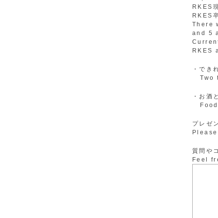
RKES
RKES
There 
and 5 
Curren
RKES a
・でき
Two th
・お酒
Food 
プレゼ
Please
質問や
Feel f