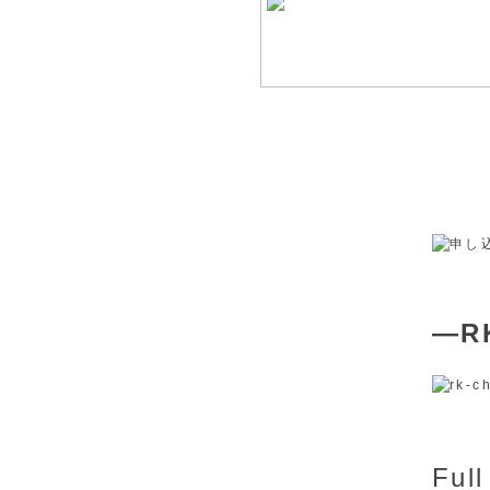
―R
Fu