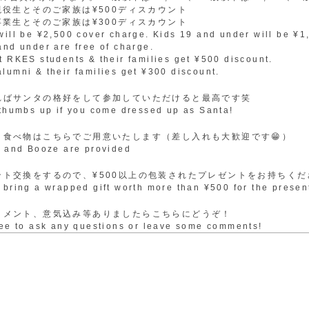
現役生とそのご家族は¥500ディスカウント
卒業生とそのご家族は¥300ディスカウント
will be ¥2,500 cover charge. Kids 19 and under will be ¥
and under are free of charge.
t RKES students & their families get ¥500 discount.
lumni & their families get ¥300 discount.
ればサンタの格好をして参加していただけると最高です笑
umbs up if you come dressed up as Santa!
と食べ物はこちらでご用意いたします（差し入れも大歓迎です😁）
and Booze are provided
ント交換をするので、¥500以上の包装されたプレゼントをお持ちくだ
 bring a wrapped gift worth more than ¥500 for the prese
コメント、意気込み等ありましたらこちらにどうぞ！
ree to ask any questions or leave some comments!