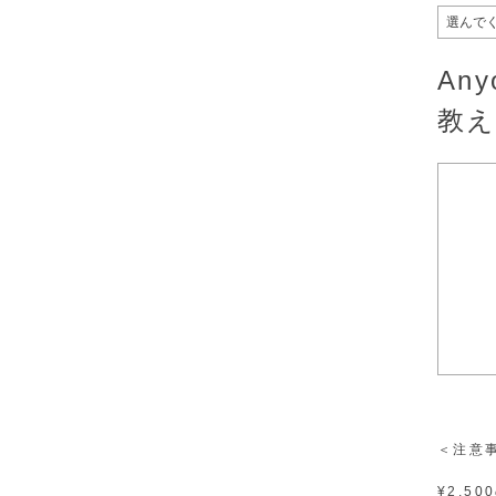
An
教
＜注意
¥2,5