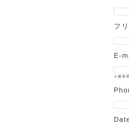
フ
E-
※携帯
Ph
Da