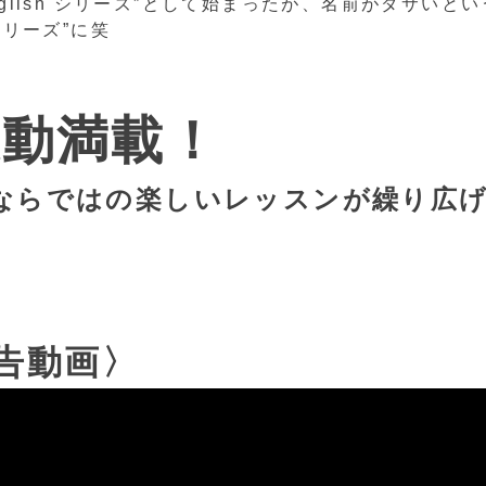
oy English シリーズ”として始まったが、名前がダサい
h シリーズ”に笑
感動満載！
ならではの楽しいレッスンが繰り広
告動画〉