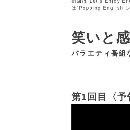
初回は“Let’s Enj
は“Popping Englis
笑いと
バラエティ番組
第1回目〈予