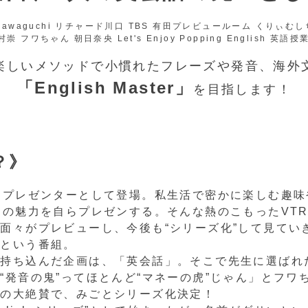
楽しいメソッドで小慣れたフレーズや発音、海外
「English Master」
を目指します！
？》
Rプレゼンターとして登場。私生活で密かに楽しむ趣
その魅力を自らプレゼンする。そんな熱のこもったVT
面々がプレビューし、今後も“シリーズ化”して見てい
…という番組。
持ち込んだ企画は、「英会話」。そこで先生に選ばれた
“発音の鬼”ってほとんど“マネーの虎”じゃん」とフワ
致の大絶賛で、みごとシリーズ化決定！